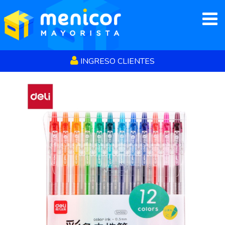
JUGUETERÍA
PAPELERÍA
MOCHILAS
INGRESO CLIENTES
REGALOS
BAZAR
NOVEDADES
Cómo comprar
Empresa
Contacto