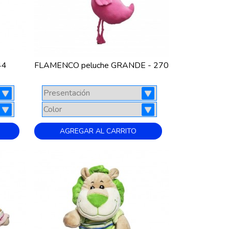
44
FLAMENCO peluche GRANDE - 270
AGREGAR AL CARRITO