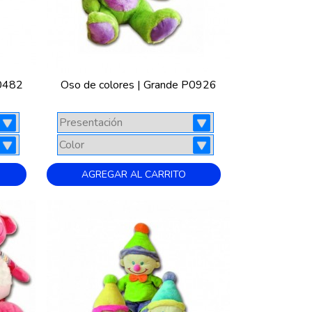
P0482
Oso de colores | Grande P0926
AGREGAR AL CARRITO