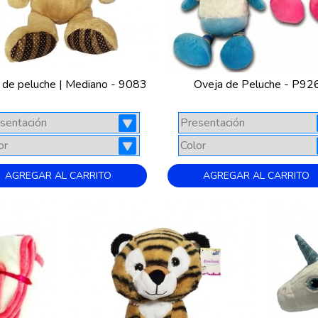
 de peluche | Mediano - 9083
Oveja de Peluche - P92
AGREGAR AL CARRITO
AGREGAR AL CARRITO