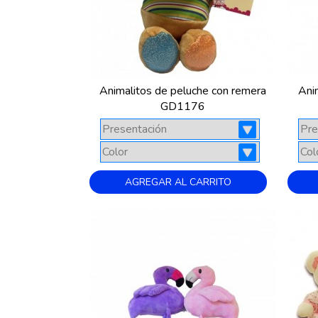
Animalitos de peluche con remera
Ani
GD1176
AGREGAR AL CARRITO