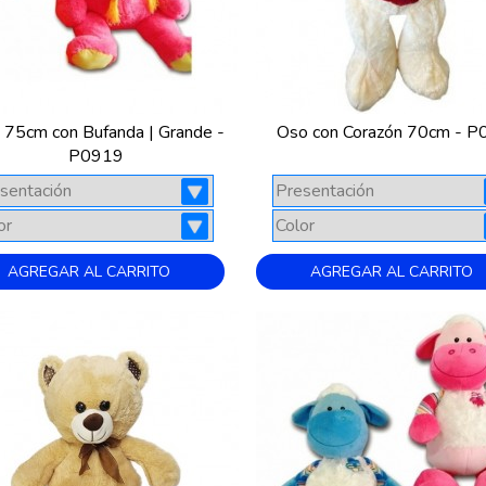
 75cm con Bufanda | Grande -
Oso con Corazón 70cm - 
P0919
AGREGAR AL CARRITO
AGREGAR AL CARRITO