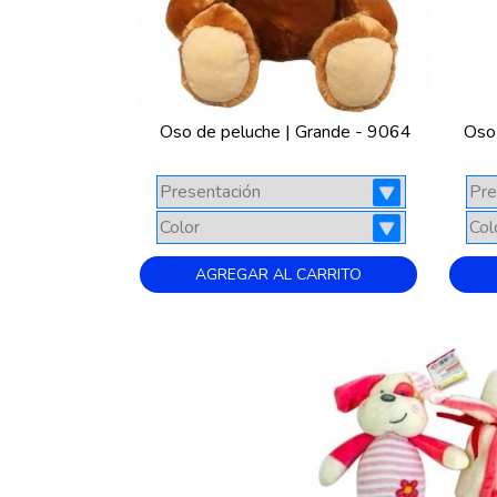
Oso de peluche | Grande - 9064
Oso
AGREGAR AL CARRITO