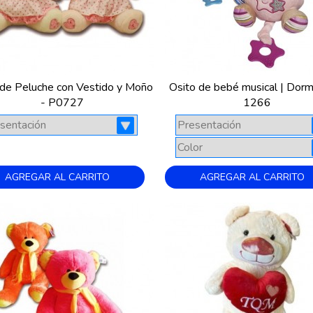
 de Peluche con Vestido y Moño
Osito de bebé musical | Dorm
- P0727
1266
AGREGAR AL CARRITO
AGREGAR AL CARRITO