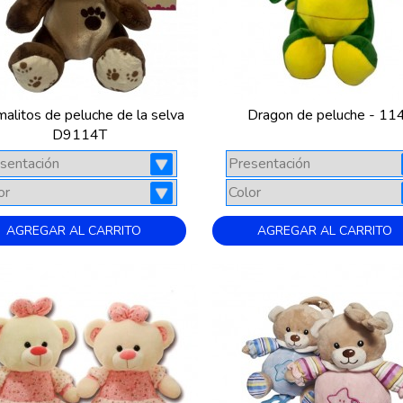
malitos de peluche de la selva
Dragon de peluche - 11
D9114T
AGREGAR AL CARRITO
AGREGAR AL CARRITO