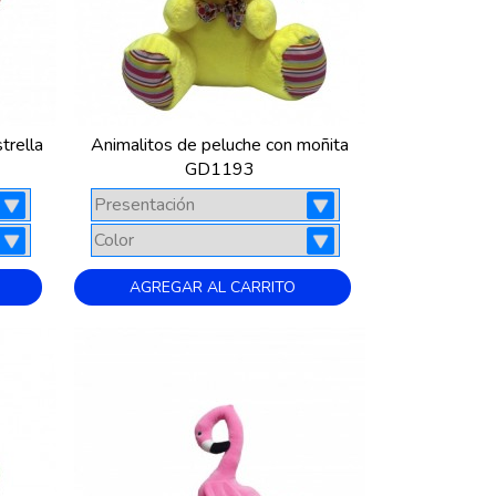
trella
Animalitos de peluche con moñita
GD1193
AGREGAR AL CARRITO