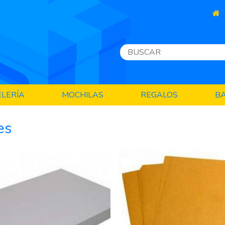
LERÍA
MOCHILAS
REGALOS
B
es